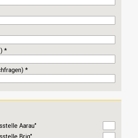
) *
chfragen) *
stelle Aarau"
stelle Brig"