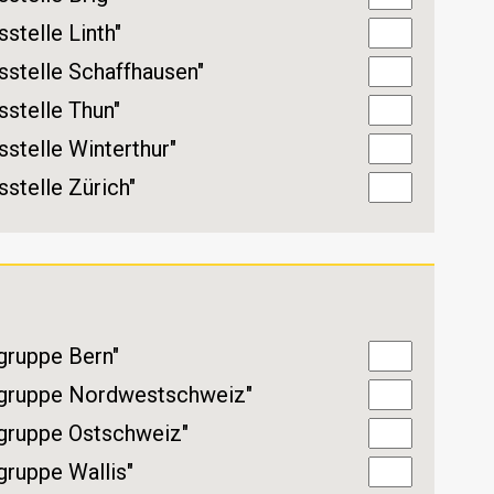
stelle Linth"
sstelle Schaffhausen"
stelle Thun"
stelle Winterthur"
stelle Zürich"
gruppe Bern"
lgruppe Nordwestschweiz"
lgruppe Ostschweiz"
gruppe Wallis"