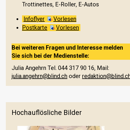
Trottinettes, E-Roller, E-Autos
Infoflyer
Vorlesen
Postkarte
Vorlesen
Bei weiteren Fragen und Interesse melden
Sie sich bei der Medienstelle:
Julia Angehrn Tel. 044 317 90 16, Mail:
julia.angehrn@blind.ch
oder
redaktion@blind.c
Hochauflösliche Bilder