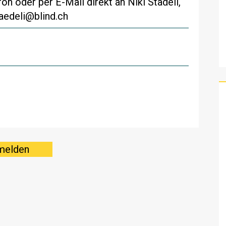
n oder per E-Mail direkt an Niki Städeli,
taedeli@blind.ch
melden